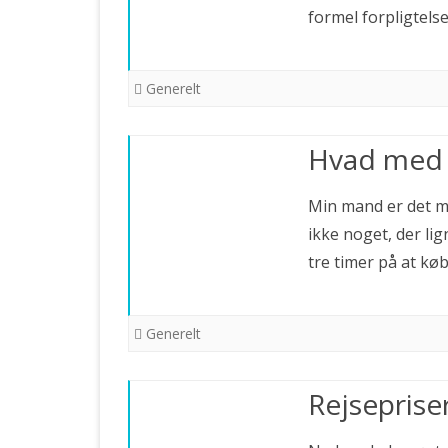
formel forpligtels
Generelt
Hvad med e
Min mand er det m
ikke noget, der li
tre timer på at k
Generelt
Rejseprise