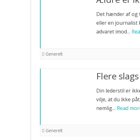
Det hænder af og t
eller en journalis
advaret imod…
Rea
Generelt
Flere slag
Din lederstil er ik
vilje, at du ikke p
nemlig…
Read mor
Generelt