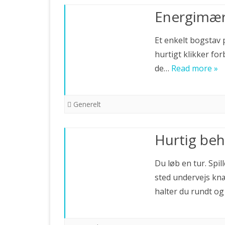
Energimær
Et enkelt bogstav p
hurtigt klikker fo
de…
Read more »
Generelt
Hurtig beh
Du løb en tur. Spil
sted undervejs knæ
halter du rundt o