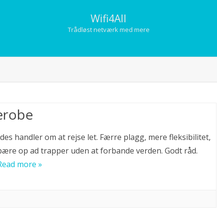
Wifi4All
Trådløst netværk med mere
Skip
to
content
erobe
es handler om at rejse let. Færre plagg, mere fleksibilitet,
bære op ad trapper uden at forbande verden. Godt råd.
Read more »