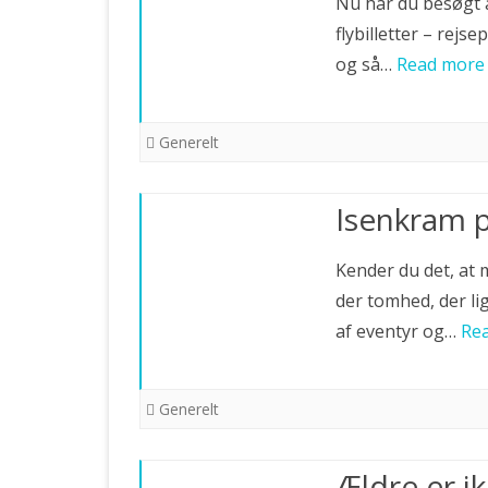
Nu har du besøgt ad
flybilletter – rejse
og så…
Read more
Generelt
Isenkram p
Kender du det, at 
der tomhed, der li
af eventyr og…
Re
Generelt
Ældre er i