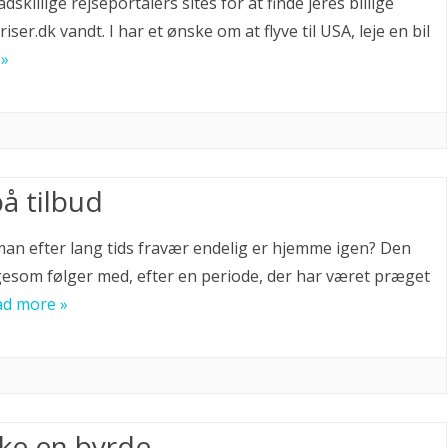
skillige rejseportalers sites for at finde jeres billige
priser.dk vandt. I har et ønske om at flyve til USA, leje en bil
 »
å tilbud
man efter lang tids fravær endelig er hjemme igen? Den
gesom følger med, efter en periode, der har været præget
ad more »
kke en byrde