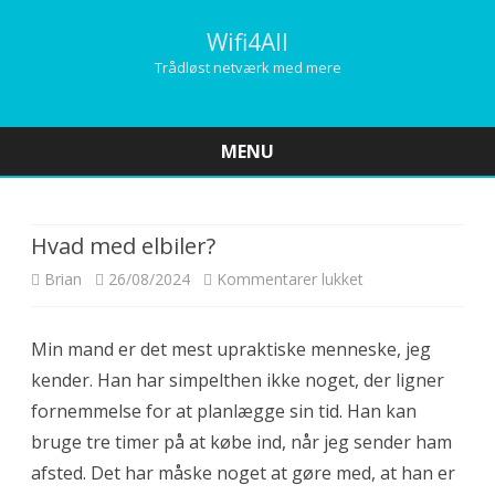
Wifi4All
Trådløst netværk med mere
MENU
Skip
to
content
Hvad med elbiler?
Brian
26/08/2024
Kommentarer lukket
t
i
Min mand er det mest upraktiske menneske, jeg
l
kender. Han har simpelthen ikke noget, der ligner
H
fornemmelse for at planlægge sin tid. Han kan
v
bruge tre timer på at købe ind, når jeg sender ham
afsted. Det har måske noget at gøre med, at han er
a