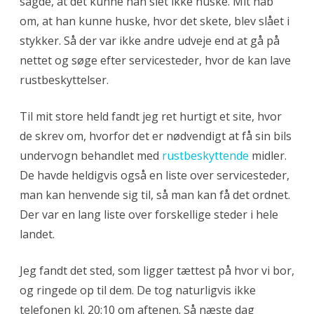
sagde, at det kunne han slet ikke huske. Mit håb
om, at han kunne huske, hvor det skete, blev slået i
stykker. Så der var ikke andre udveje end at gå på
nettet og søge efter servicesteder, hvor de kan lave
rustbeskyttelser.
Til mit store held fandt jeg ret hurtigt et site, hvor
de skrev om, hvorfor det er nødvendigt at få sin bils
undervogn behandlet med
rustbeskyttende
midler.
De havde heldigvis også en liste over servicesteder,
man kan henvende sig til, så man kan få det ordnet.
Der var en lang liste over forskellige steder i hele
landet.
Jeg fandt det sted, som ligger tættest på hvor vi bor,
og ringede op til dem. De tog naturligvis ikke
telefonen kl. 20:10 om aftenen. Så næste dag