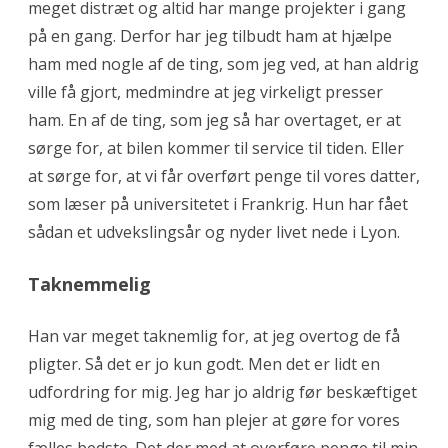
meget distræt og altid har mange projekter i gang
d
på en gang. Derfor har jeg tilbudt ham at hjælpe
m
ham med nogle af de ting, som jeg ved, at han aldrig
e
ville få gjort, medmindre at jeg virkeligt presser
ham. En af de ting, som jeg så har overtaget, er at
d
sørge for, at bilen kommer til service til tiden. Eller
e
at sørge for, at vi får overført penge til vores datter,
l
som læser på universitetet i Frankrig. Hun har fået
b
sådan et udvekslingsår og nyder livet nede i Lyon.
i
Taknemmelig
l
e
Han var meget taknemlig for, at jeg overtog de få
pligter. Så det er jo kun godt. Men det er lidt en
r
udfordring for mig. Jeg har jo aldrig før beskæftiget
?
mig med de ting, som han plejer at gøre for vores