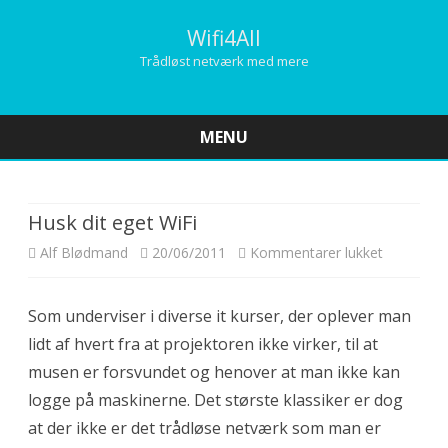
Wifi4All
Trådløst netværk med mere
MENU
Skip
to
content
Husk dit eget WiFi
Alf Blødmand
20/06/2011
Kommentarer lukket
t
i
Som underviser i diverse it kurser, der oplever man
l
lidt af hvert fra at projektoren ikke virker, til at
H
musen er forsvundet og henover at man ikke kan
u
logge på maskinerne. Det største klassiker er dog
at der ikke er det trådløse netværk som man er
s