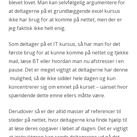
blevet lovet. Man kan selvfølgelig argumentere for
k
at deltagerne på et grundlæggende excel kursus
d
ikke har brug for at komme på nettet, men der er
i
jeg faktisk ikke helt enig.
t
Som deltager på et IT kursus, så har man for det
e
første brug for at kunne komme på nettet og tjekke
g
mail, læse BT eller hvordan man nu afstresser i en
e
pause. Det er meget vigtigt at deltagerne har denne
mulighed, så de ikke sidder hele dagen og kun
t
koncentrerer sig om emnet på kurset – uanset hvor
W
spændende dette emne ellers måtte være.
i
Derudover så er der altid masser af referencer til
F
steder på nettet, hvor deltagerne kna finde hjælp til
i
at løse deres opgaver i løbet af dagen. Det er vigtigt